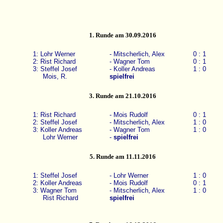
1. Runde am 30.09.2016
1: Lohr Werner
- Mitscherlich, Alex
0 : 1
2: Rist Richard
- Wagner Tom
0 : 1
3: Steffel Josef
- Koller Andreas
1 : 0
Mois, R.
spielfrei
3. Runde am 21.10.2016
1: Rist Richard
- Mois Rudolf
0 : 1
2: Steffel Josef
- Mitscherlich, Alex
1 : 0
3: Koller Andreas
- Wagner Tom
1 : 0
Lohr Werner
-
spielfrei
5. Runde am 11.11.2016
1: Steffel Josef
- Lohr Werner
1 : 0
2: Koller Andreas
- Mois Rudolf
0 : 1
3: Wagner Tom
- Mitscherlich, Alex
1 : 0
Rist Richard
spielfrei