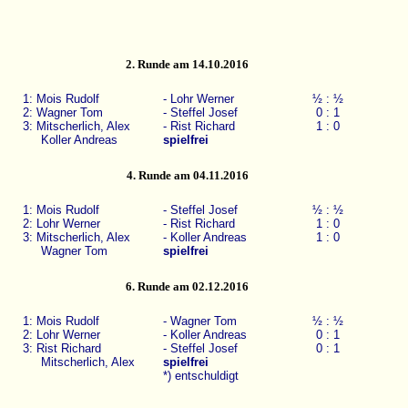
2. Runde am 14.10.2016
1: Mois Rudolf
- Lohr Werner
½ : ½
2: Wagner Tom
- Steffel Josef
0 : 1
3: Mitscherlich, Alex
- Rist Richard
1 : 0
Koller Andreas
spielfrei
4. Runde am 04.11.2016
1: Mois Rudolf
- Steffel Josef
½ : ½
2: Lohr Werner
- Rist Richard
1 : 0
3: Mitscherlich, Alex
- Koller Andreas
1 : 0
Wagner Tom
spielfrei
6. Runde am 02.12.2016
1: Mois Rudolf
- Wagner Tom
½ : ½
2: Lohr Werner
- Koller Andreas
0 : 1
3: Rist Richard
- Steffel Josef
0 : 1
Mitscherlich, Alex
spielfrei
*) entschuldigt