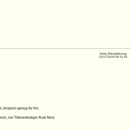
letzte Aktualisierung:
12/17/2016 00:11:55
el, Ansporn genug für ihn,
ich, nur Titelverteidiger Rudi Mois