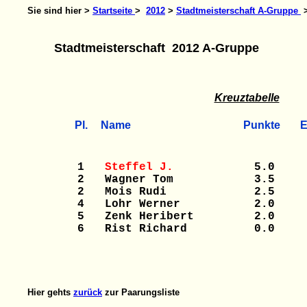
Sie sind hier >
Startseite
>
2012
>
Stadtmeisterschaft A-Gruppe
>
Stadtmeisterschaft 2012 A-Gruppe
Kreuztabelle
Pl.
Name
Punkte
E
x
1
Steffel J.
5.0
0
2 Wagner Tom
3.5
0
2 Mois Rudi
2.5
4 Lohr Werner
2.0
0
5 Zenk Heribert
2.0
0
6 Rist Richard
0.0
0
Hier gehts
zurück
zur Paarungsliste